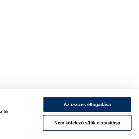
Az összes elfogadása
ütik
Nem kötelező sütik elutasítása